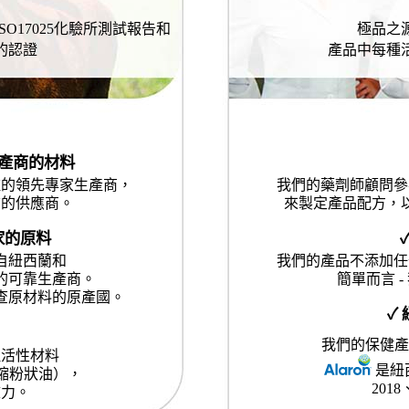
SO17025化驗所測試報告和
極品之
的認證
產品中每種
生產商的材料
種的領先專家生產商，
我們的藥劑師顧問參
質的供應商。
來製定產品配方，
家的原料
自紐西蘭和
我們的產品不添加任
的可靠生產商。
簡單而言 
查原材料的原產國。
✓
我們的保健產
理活性材料
是紐
壓縮粉狀油），
201
效力。