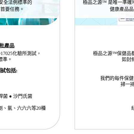
安全法例標準的
極品之源™ 是唯一準
的首要任務。
健康產品品
每批產品
7025化驗所測試，
極品之源™保健品
標準。
如封
試包括:
我們的每件保健
掃一掃
桿菌 ● 沙門氏菌
、氯、六六六等20種