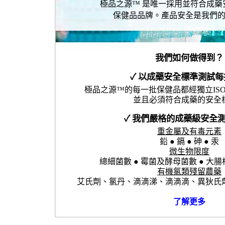
極品之源™ 是唯一採用並符合成藥
保健品品牌。產品安全是我們
我們如何做得到？
✓ 以成藥安全標準測試
極品之源™的每一批保健品都經獨立ISO1
並且必須符合成藥的安全
✓ 我們嚴格的成藥級安全測
重金屬及有毒元素
鉛 ● 鎘 ● 砷 ● 汞
微生物限度
總細菌數 ● 霉菌及酵母菌數 ● 大腸
有機氯類殘留農藥
艾氏劑、氯丹、滴滴涕、滴滴滴、異狄氏劑
了解更多